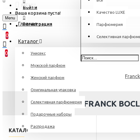
Все
MENU
Войти
Качество LUXE
Ваша корзина пуста!
Menu
Главная
Регистрация
Парфюмерия
0
Селективная парфюм
Каталог
0
Унисекс
Мужской парфюм
Franck
Женский парфюм
Оригинальная упаковка
FRANCK BOCL
Селективная парфюмерия
Подарочные наборы
Распродажа
КАТАЛОГ