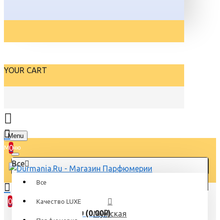
YOUR CART
Menu
0
Все
Все
0
Качество LUXE
Товаров 0 (0.00₽)
Мужская