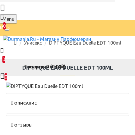
Menu
0
Унисекс
DIPTYQUE Eau Duelle EDT 100ml
0
Товаров 0 (0.00₽)
DIPTYQUE EAU DUELLE EDT 100ML
0
ОПИСАНИЕ
ОТЗЫВЫ